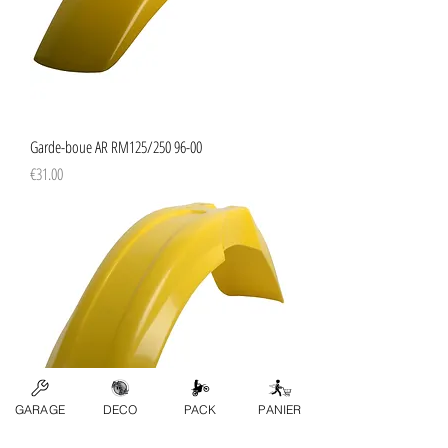
Garde-boue AR RM125/250 96-00
Price
€31.00
GARAGE
DECO
PACK
PANIER