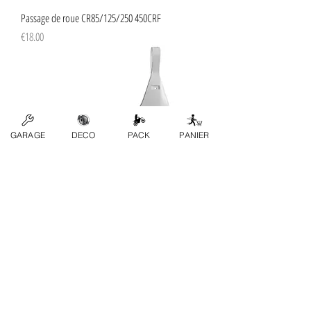
Passage de roue CR85/125/250 450CRF
Price
€18.00
GARAGE
DECO
PACK
PANIER
Plaques Numéro (3 pièces) CR125 1995-1999
Price
€73.00