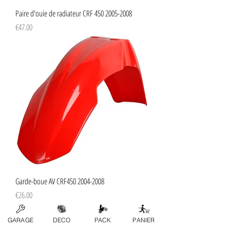
Paire d'ouie de radiateur CRF 450 2005-2008
Price
€47.00
Garde-boue AV CRF450 2004-2008
Price
€26.00
GARAGE
DECO
PACK
PANIER