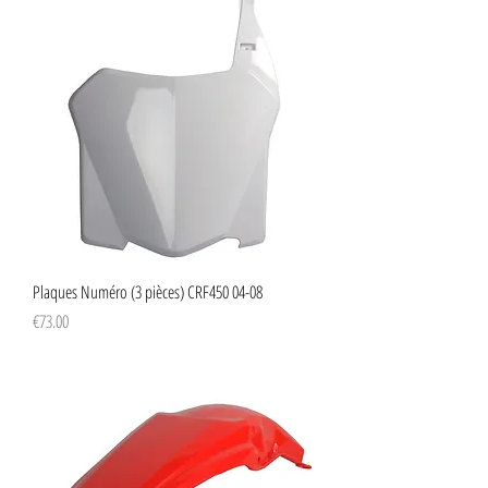
Plaques Numéro (3 pièces) CRF450 04-08
Price
€73.00