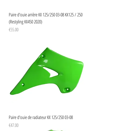
Paire d'ouie arrière KX 125/250 03-08 KX125 / 250
(Restyling KX450 2020)
Price
€55.00
Paire d'ouie de radiateur KX 125/250 03-08
Price
€47.00