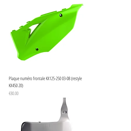
Plaque numéro frontale KX125-250 03-08 (restyle
KX450 20)
Price
€80.00