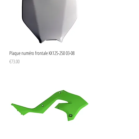
Plaque numéro frontale KX125-250 03-08
Price
€73.00