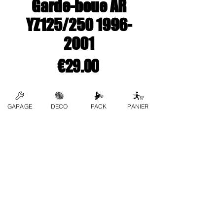
Garde-boue AR
YZ125/250 1996-
2001
Price
€29.00
Couleur
*
GARAGE
DECO
PACK
PANIER
Quantity
*
Add to Cart
contact us
FAQs