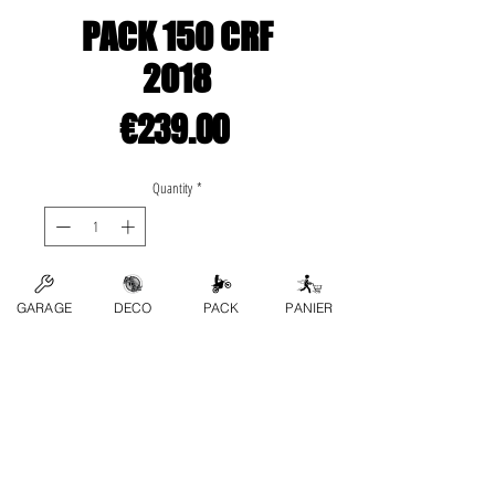
PACK 150 CRF
2018
Price
€239.00
Quantity
*
Add to Cart
GARAGE
DECO
PACK
PANIER
Le pack contient:
-plastique complet
-déco origine complète
- étiquettes origines