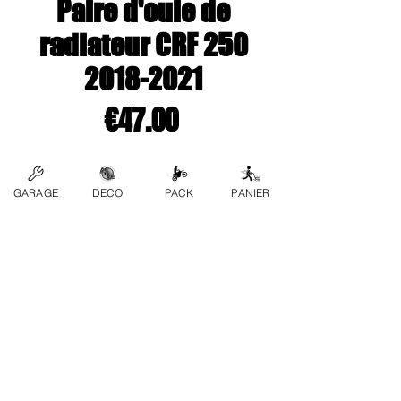
Paire d'ouie de
radiateur CRF 250
2018-2021
Price
€47.00
Couleur
*
GARAGE
DECO
PACK
PANIER
Quantity
*
Add to Cart
contact us
FAQs