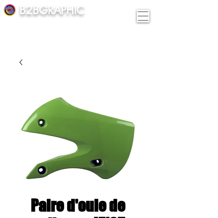
B2BGRAPHIC
Paire d'ouie de