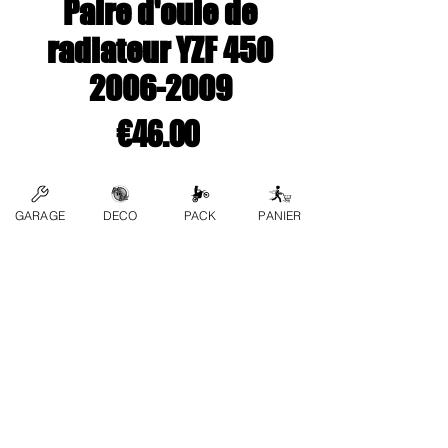
Paire d'ouie de
radiateur YZF 450
2006-2009
Price
€46.00
Couleur
*
GARAGE
DECO
PACK
PANIER
Quantity
*
Add to Cart
contact us
FAQs