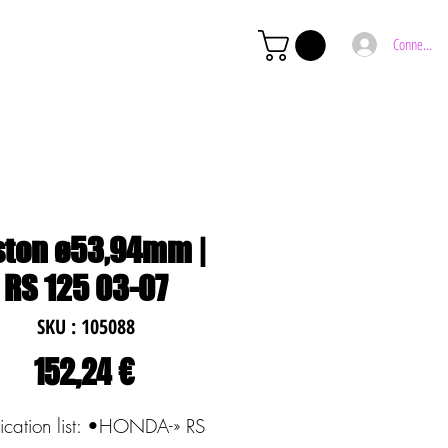
Connexion
ston ø53,94mm |
RS 125 03-07
SKU : 105088
Prix
152,24 €
ication list: •HONDA-» RS 