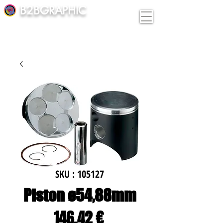
B2BGRAPHIC
SKU : 105127
Piston ø54,88mm
Prix
146,42 €