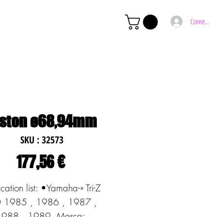
Connexion
iston ø68,94mm
SKU : 32573
Prix
177,56 €
cation list: •Yamaha-» Tri-Z 
 1985 , 1986 , 1987 , 
1988 , 1989  Marca: 