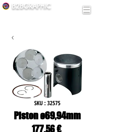
B2BGRAPHIC
SKU : 32575
Piston ø69,94mm
Prix
177,56 €