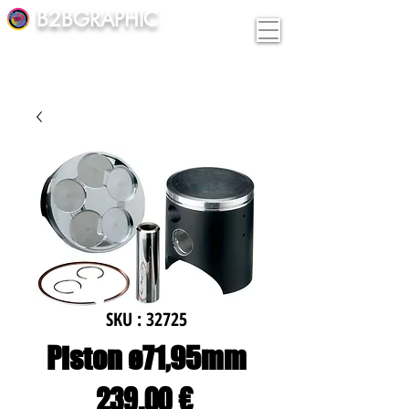
B2BGRAPHIC
SKU : 32725
Piston ø71,95mm
Prix
239,00 €