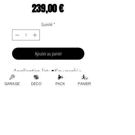
Prix
239,00 €
Quantité
*
Ajouter au panier
Application list: •Kawasaki-» 
KX 500 1988 , 1989 , 
GARAGE
DECO
PACK
PANIER
1990 , 1991 , 1992 , 
1993 , 1994 , 1995 , 
1996 , 1997 , 1998 , 
1999 , 2000 , 2001 , 
2002 , 2003 , 2004  
Marca: WÖSSNER