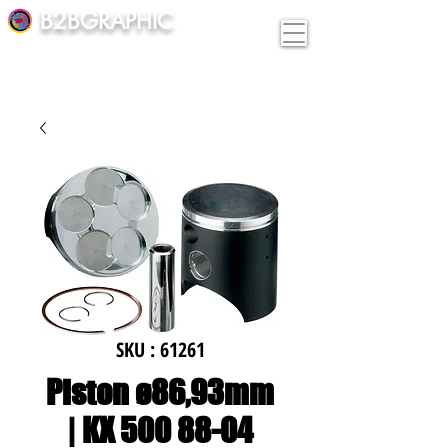
B2BGRAPHIC
SKU : 61261
Piston ø86,93mm
| KX 500 88-04