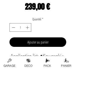
Prix
239,00 €
Quantité
*
Ajouter au panier
Application list: •Kawasaki-» 
KX 500 1988 , 1989 , 
GARAGE
DECO
PACK
PANIER
1990 , 1991 , 1992 , 
1993 , 1994 , 1995 , 
1996 , 1997 , 1998 , 
1999 , 2000 , 2001 , 
2002 , 2003 , 2004  
Marca: WÖSSNER