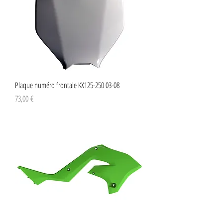
Plaque numéro frontale KX125-250 03-08
Preço
73,00 €