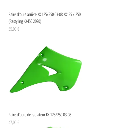
Paire d'ouie arrière KX 125/250 03-08 KX125 / 250
(Restyling KX450 2020)
Preço
55,00 €
Paire d'ouie de radiateur KX 125/250 03-08
Preço
47,00 €