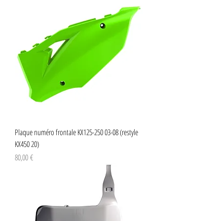
Plaque numéro frontale KX125-250 03-08 (restyle
KX450 20)
Preço
80,00 €