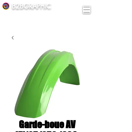
B2BGRAPHIC
Garde-boue AV