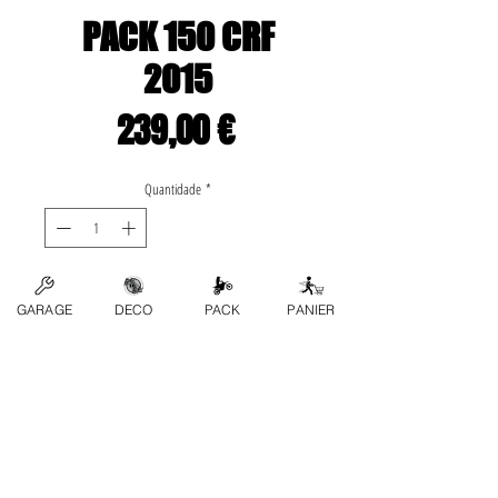
PACK 150 CRF
2015
Preço
239,00 €
Quantidade
*
Adicionar ao carrinho
GARAGE
DECO
PACK
PANIER
Le pack contient:
-plastique complet
-déco origine complète
- étiquettes origines