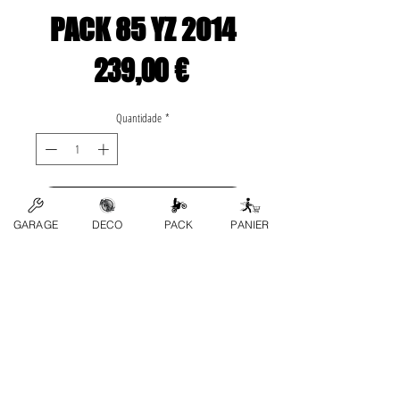
PACK 85 YZ 2014
Preço
239,00 €
Quantidade
*
Adicionar ao carrinho
GARAGE
DECO
PACK
PANIER
Le pack contient:
-plastique complet
-déco origine complète
- étiquettes origines