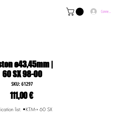
Connexion
ston ø43,45mm |
60 SX 98-00
SKU: 61297
Preço
111,00 €
ication list: •KTM-» 60 SX 