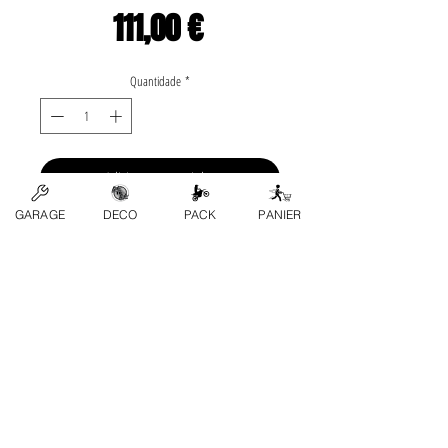
Preço
111,00 €
Quantidade
*
Adicionar ao carrinho
GARAGE
DECO
PACK
PANIER
Application list: •Yamaha-» YZ 
80 1993 , 1994 , 1995 , 
1996 , 1997 , 1998 , 
1999 , 2000 , 2001  
Marca: WÖSSNER
Contate-Nos
Perguntas frequentes