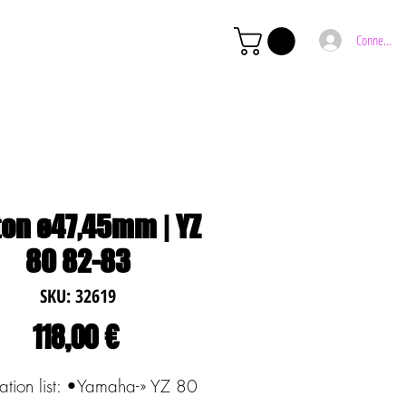
Connexion
ton ø47,45mm | YZ
80 82-83
SKU: 32619
Preço
118,00 €
ation list: •Yamaha-» YZ 80 