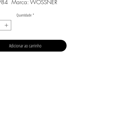
84  Marca: WÖSSNER
Quantidade
*
Adicionar ao carrinho