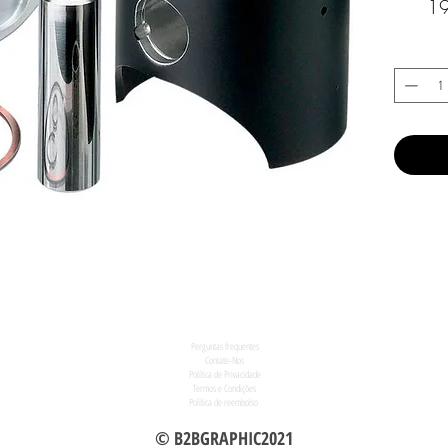
19
Perguntas frequentes
Contate-Nos
Política de Privacidade
Termos e Condições
Política de reembolso
© B2BGRAPHIC2021