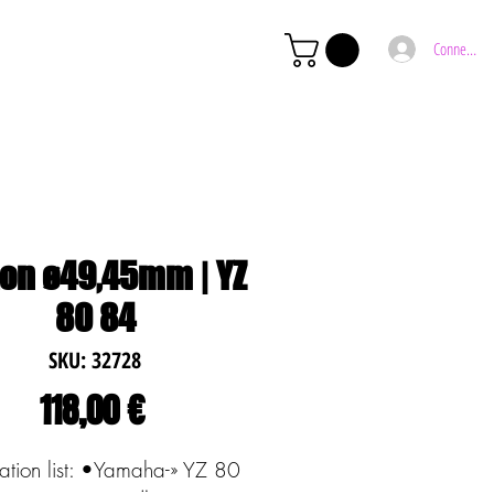
Connexion
ton ø49,45mm | YZ
80 84
SKU: 32728
Preço
118,00 €
ation list: •Yamaha-» YZ 80 