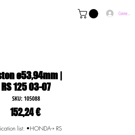
Connexion
ston ø53,94mm |
RS 125 03-07
SKU: 105088
Preço
152,24 €
ication list: •HONDA-» RS 