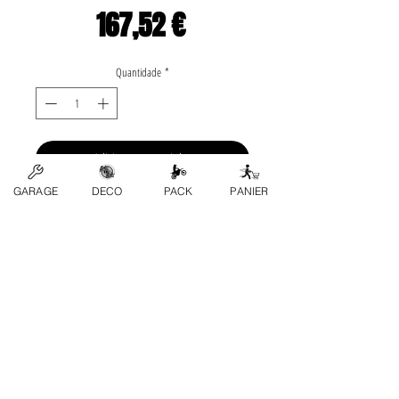
Preço
167,52 €
Quantidade
*
Adicionar ao carrinho
GARAGE
DECO
PACK
PANIER
Application list: •GasGas-» 
TXT 125 2003 , 2004 , 
2005 , 2006 , 2007 , 
2008 , 2009  Marca: 
WÖSSNER
Contate-Nos
Perguntas frequentes