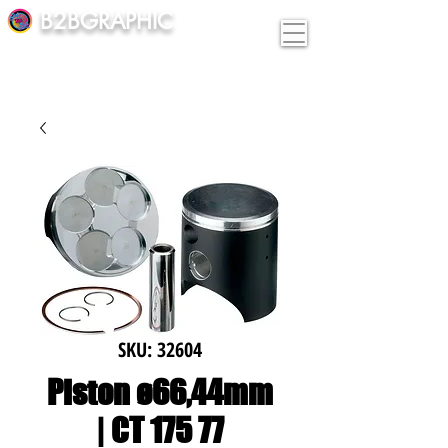
B2BGRAPHIC
SKU: 32604
Piston ø66,44mm
| CT 175 77