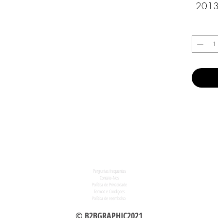
2013
2017 
2014
Perguntas frequentes
Contate-Nos
Política de Privacidade
Termos e Condições
Política de reembolso
© B2BGRAPHIC2021