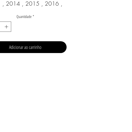
 , 2014 , 2015 , 2016 , 
, 2018 ,  Freeride 250 R 
Quantidade
*
 , 2015 , 2016 , 2017  
Marca: WÖSSNER
Adicionar ao carrinho