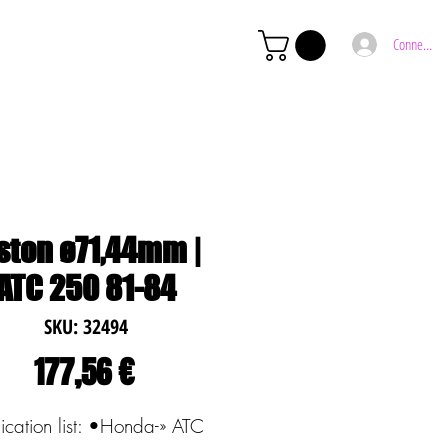
Connexion
ston ø71,44mm |
ATC 250 81-84
SKU: 32494
Preço
177,56 €
ication list: •Honda-» ATC 