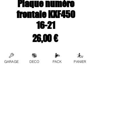
Plaque numéro
frontale KXF450
16-21
Preço
26,00 €
Couleur
*
GARAGE
DECO
PACK
PANIER
Quantidade
*
Adicionar ao carrinho
Contate-Nos
Perguntas frequentes