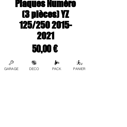
Plaques Numéro
(3 pièces) YZ
125/250 2015-
2021
Preço
50,00 €
Couleur
*
GARAGE
DECO
PACK
PANIER
Quantidade
*
Adicionar ao carrinho