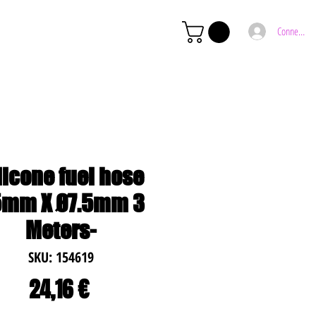
Connexion
licone fuel hose
mm X Ø7.5mm 3
Meters-
SKU: 154619
Preço
24,16 €