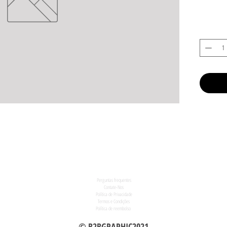
Perguntas frequentes
Contate-Nos
Política de Privacidade
Termos e Condições
Política de reembolso
© B2BGRAPHIC2021