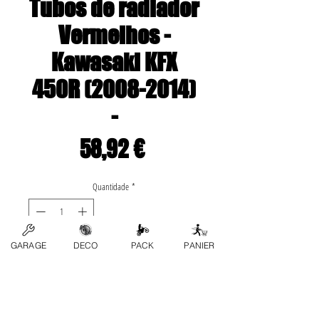
Tubos de radiador
Vermelhos -
Kawasaki KFX
450R (2008-2014)
-
Preço
58,92 €
Quantidade
*
GARAGE
DECO
PACK
PANIER
Adicionar ao carrinho
Application list: •Kawasaki-» 
KFX 450R 2008 , 2009 , 