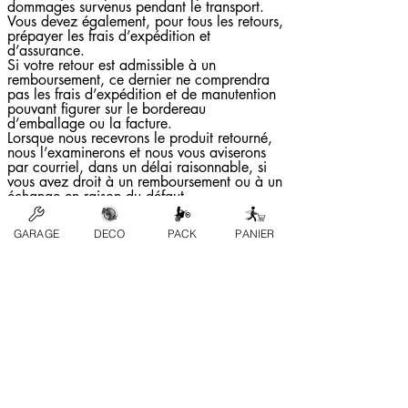
dommages survenus pendant le transport.
Vous devez également, pour tous les retours,
prépayer les frais d’expédition et
d’assurance.
Si votre retour est admissible à un
remboursement, ce dernier ne comprendra
pas les frais d’expédition et de manutention
pouvant figurer sur le bordereau
d’emballage ou la facture.
Lorsque nous recevrons le produit retourné,
nous l’examinerons et nous vous aviserons
par courriel, dans un délai raisonnable, si
vous avez droit à un remboursement ou à un
échange en raison du défaut.
Si vous avez droit à un échange ou à un
remboursement, nous remplacerons le
GARAGE
DECO
PACK
PANIER
produit ou nous vous rembourserons le prix
d’achat (selon le mode de paiement initial).
Les frais d’expédition et de manutention que
vous avez déjà payés ne sont pas
remboursables et les montants remboursés
n’incluront pas le coût de l’expédition.
Une période maximale de 15 jours
ouvrables après la réception de notre
courriel peut s’écouler avant que vous ne
voyiez le remboursement sur votre relevé.
Coordonnées : B2B.PRO@HOTMAIL.COM