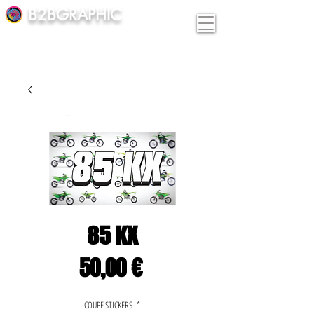
B2BGRAPHIC
85 KX
Prix
50,00 €
COUPE STICKERS
*