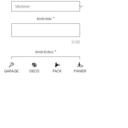
Année moto:
*
0/500
Année kit deco:
*
GARAGE
DECO
PACK
PANIER
0/500
Quantité
*
Ajouter au panier