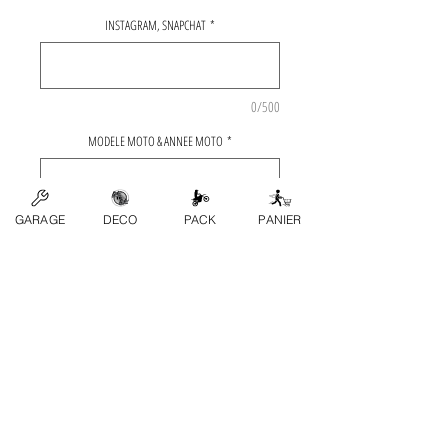
INSTAGRAM, SNAPCHAT
*
0/500
MODELE MOTO & ANNEE MOTO
*
GARAGE
DECO
PACK
PANIER
0/500
Quantité
*
Ajouter au panier
Contactez-nous
FAQ