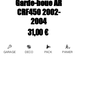
Garde-boue AR
CRF450 2002-
2004
Prix
31,00 €
Couleur
*
GARAGE
DECO
PACK
PANIER
Quantité
*
Ajouter au panier
Contactez-nous
FAQ