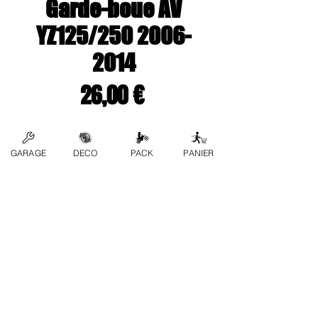
Garde-boue AV
YZ125/250 2006-
2014
Prix
26,00 €
Couleur
*
GARAGE
DECO
PACK
PANIER
Quantité
*
Ajouter au panier
Contactez-nous
FAQ