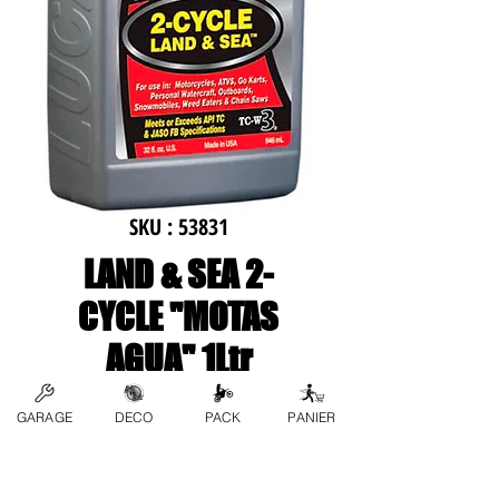
SKU : 53831
LAND & SEA 2-
CYCLE "MOTAS
AGUA" 1Ltr
Prix
17,00 €
GARAGE
DECO
PACK
PANIER
Quantité
*