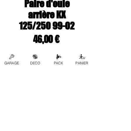
Paire d'ouie
arrière KX
125/250 99-02
Prix
46,00 €
Couleur
*
GARAGE
DECO
PACK
PANIER
Quantité
*
Ajouter au panier
Contactez-nous
FAQ