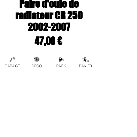
Paire d'ouie de
radiateur CR 250
2002-2007
Prix
47,00 €
Couleur
*
GARAGE
DECO
PACK
PANIER
Quantité
*
Ajouter au panier
Contactez-nous
FAQ