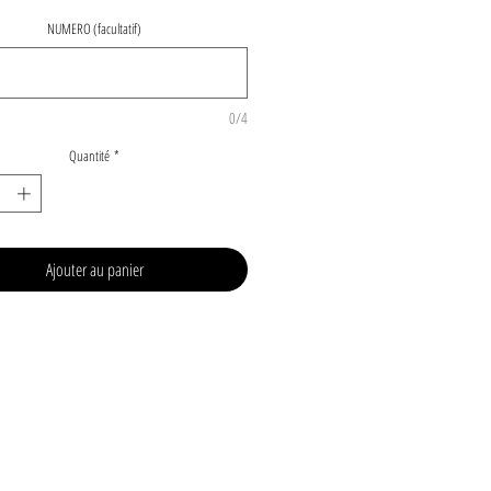
NUMERO (facultatif)
0/4
Quantité
*
Ajouter au panier