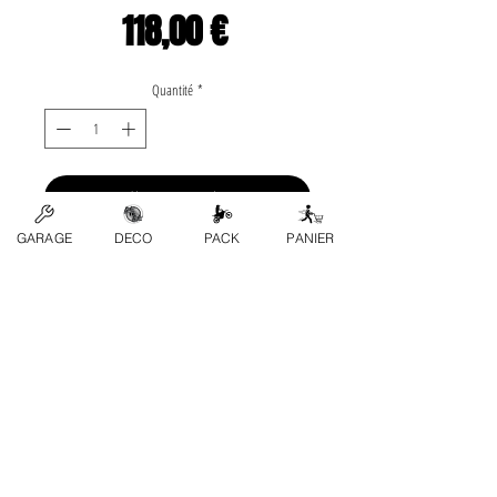
Prix
118,00 €
Quantité
*
Ajouter au panier
GARAGE
DECO
PACK
PANIER
Application list: •Yamaha-» YZ 
80 1993 , 1994 , 1995 , 
1996 , 1997 , 1998 , 
1999 , 2000 , 2001  
Marca: WÖSSNER
Contactez-nous
FAQ