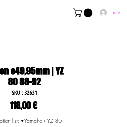
Connexion
ton ø49,95mm | YZ
80 88-92
SKU : 32631
Prix
118,00 €
ation list: •Yamaha-» YZ 80 