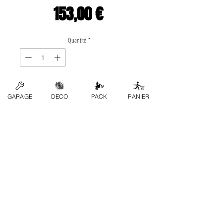
Prix
153,00 €
Quantité
*
Ajouter au panier
GARAGE
DECO
PACK
PANIER
Application list: •Kawasaki-» 
KX 125 2003 , 2004 , 
2005 , 2006 , 2007 , 
2008  Marca: WÖSSNER
Contactez-nous
FAQ
Conditions generales
Politique de confidentialité