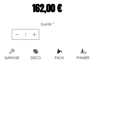
Prix
162,00 €
Quantité
*
Ajouter au panier
GARAGE
DECO
PACK
PANIER
Application list: •Honda-» CR 
125R 1980 , 1981 , 1982 
, 1983 , 1984  Marca: 
WÖSSNER
Contactez-nous
FAQ
Conditions generales
Politique de confidentialité