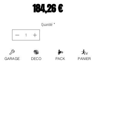
Prix
184,26 €
Quantité
*
Ajouter au panier
GARAGE
DECO
PACK
PANIER
Application list: •Rotax-» 
SWM 175 1977 , 1978 , 
1979 , 1980 , 1981 , 
1982  Marca: WÖSSNER
Contactez-nous
FAQ
Conditions generales
Politique de confidentialité