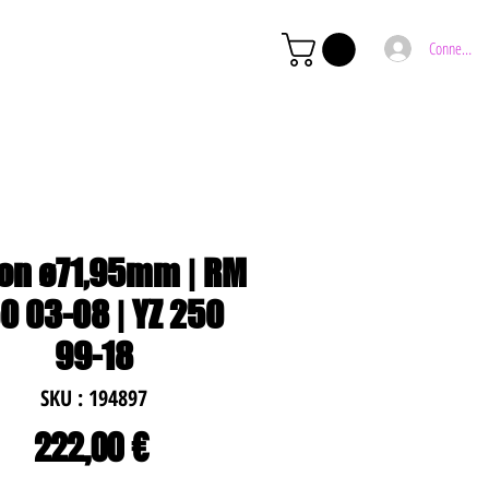
Connexion
ton ø71,95mm | RM
0 03-08 | YZ 250
99-18
SKU : 194897
Prix
222,00 €