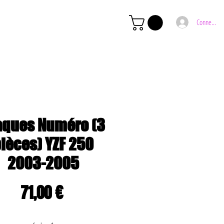
Connexion
aques Numéro (3
ièces) YZF 250
2003-2005
Prix
71,00 €