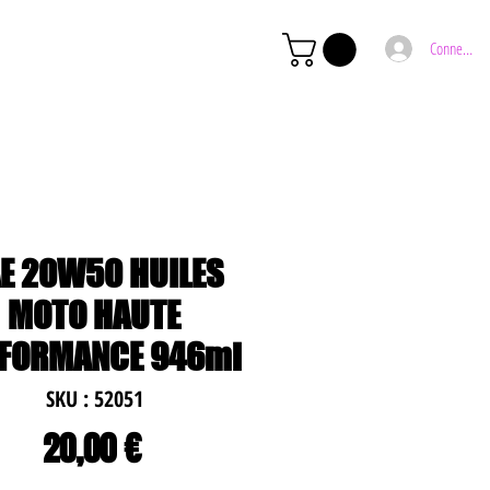
Connexion
E 20W50 HUILES
MOTO HAUTE
FORMANCE 946ml
SKU : 52051
Prix
20,00 €